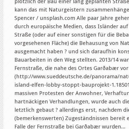
plötzlich der Bau einer lang geplanten Straß
kann das mit Naturgeistern zusammenhängen.
Spencer / unsplash.com Alle paar Jahre geh
durch europäische Medien, dass Isländer auf
Straße (oder auf einer sonstigen für die Be
vorgesehenen Fläche) die Behausung von Nat
ausgemacht haben ? und sich daraufhin kon
Bauarbeiten in den Weg stellten. 2013/14 war
Fernstraße, die nahe des Ortes Garðabær vor
(http://www.sueddeutsche.de/panorama/natu
island-elfen-lobby-stoppt-bauprojekt-1.1850
massiven Protesten der Anwohner, Verhaftu
hartnäckigen Verhandlungen, wurde auch die
letztlich gebaut ? allerdings erst, nachdem die
(bemerkenswerten) Zugeständnissen bereit er
Falle der Fernstraße bei Garðabær wurden...