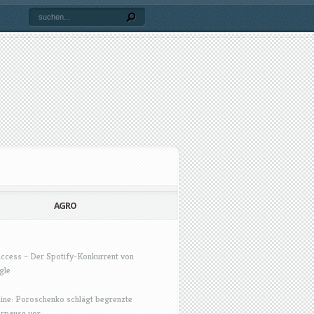
AGRO
Access – Der Spotify-Konkurrent von
gle
ine: Poroschenko schlägt begrenzte
rpause vor