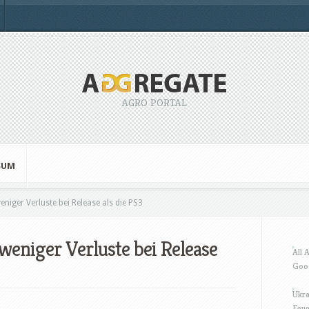
AGRO PORTAL
SUM
niger Verluste bei Release als die PS3
weniger Verluste bei Release
All 
Goo
Ukra
Feue