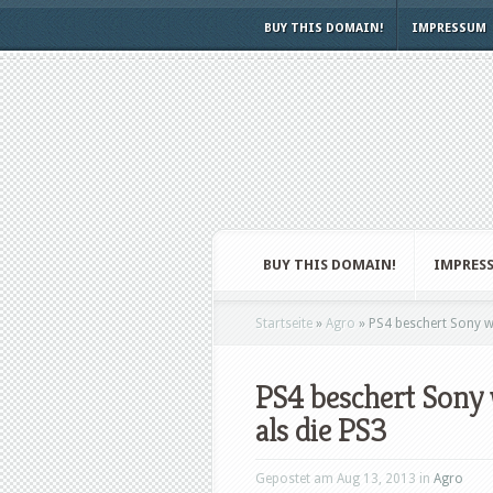
BUY THIS DOMAIN!
IMPRESSUM
BUY THIS DOMAIN!
IMPRES
Startseite
»
Agro
»
PS4 beschert Sony we
PS4 beschert Sony 
als die PS3
Gepostet am Aug 13, 2013 in
Agro